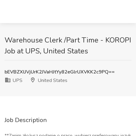
Warehouse Clerk /Part Time - KOROPI
Job at UPS, United States
bEVBZXlJVjUrK2JVaHJtYy82eGlrUXVKK2c9PQ==
UPS
United States
Job Description
**Zanim złożysz podanie o pracę, wybierz preferowany język