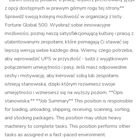
z opcji dostępnych w prawym górnym rogu tej strony.**
Sprawdź swoją kolejną możliwość w organizacji z listy
Fortune Global 500. Wyobraź sobie innowacyjne
możliwości, poznaj naszą satysfakcjonującą kulturę i pracuj z
utalentowanymi zespołami, które pomagają Ci stawać się
lepszą wersją siebie każdego dnia. Wiemy, czego potrzeba,
aby wprowadzić UPS w przyszłość - ludzi z wyjątkowym
połączeniem umiejętności i pasji. Jeśli masz odpowiednie
cechy i motywację, aby kierować sobą lub zespołami,
istnieją stanowiska, dzięki którym rozwiniesz swoje
umiejętności i wzniesiesz się na wyższy poziom. **Opis
stanowiska:** **Job Summary** This position is responsible
for loading, unloading, shipping, receiving, scanning, sorting,
and stocking packages. This position may utilize heavy
machinery to complete tasks. This position performs other
tasks as assigned in a fast-paced environment.